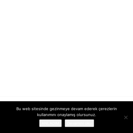
Bu web sitesinde gezinmeye devam ederek çerezlerin
kullanımını onaylamış olursunuz.
© Kazaavukati.nl 2013-2026. |
Web Tasarim
Websayfa
ANLADIM
Devamini oku