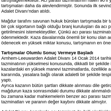
tartışılagelmektedir. Acı parası tazminatının halen 90’lı 
tartışmaları daha da alevlendirmiştir. Sonunda ilk sev
Adalet Divanı’ndan atıldı.
Mağdur tarafını savunan hukuk büroları tartışmada bir 
bir çok sigortanın bağlı olduğu branj kuruluşları da acı p
getirilmesini istemekteydiler. Çünkü acı parası tazminatı 
ödenmektedir. Kaza davalarında önemli bir konu olan acı
ödenecek en yüksek miktar konusu, tartışmanın en öne
Tartışmalar Olumlu Sonuç Vermeye Başladı
Arnhem-Leeuwarden Adalet Divanı 14 Ocak 2014 tarihin
tazminatının yükselmesi konusunda, dikkatli bir şekilde i
kazalardaki en yüksek manevi tazminatlarda, özellikle 
kararında, yasalara bağlı olarak adaletli bir şekilde tesp
yaptı.
Ayrıca kazanın bütün şartları dikkate alınması dile getir
mağdurun kaza sonrasındaki durumu dikkate alınmalıdır.
bu zamana kadar mahkemelerin benzer acı parası tazmi
tazminatları ve paranın değer kaybını dikkate almıştır.