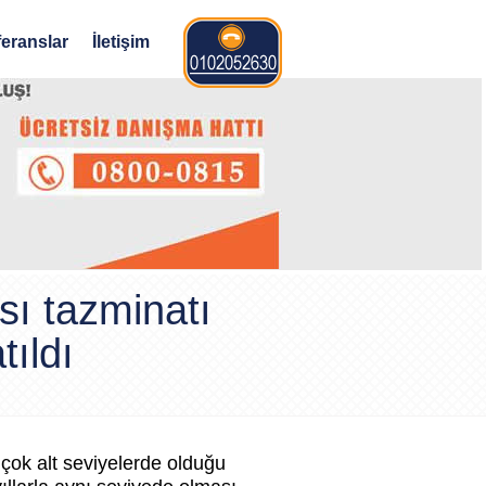
eranslar
İletişim
sı tazminatı
tıldı
 çok alt seviyelerde olduğu