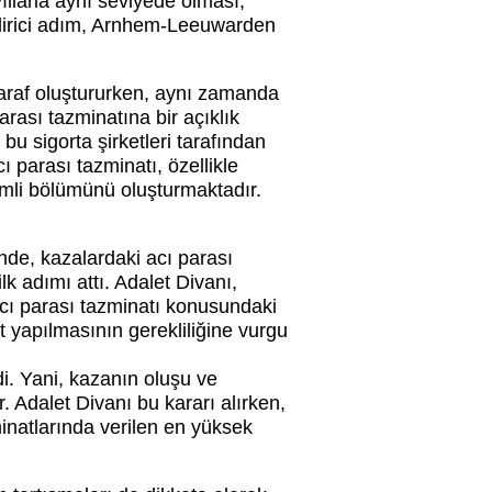
yıllarla aynı seviyede olması,
indirici adım, Arnhem-Leeuwarden
taraf oluştururken, aynı zamanda
arası tazminatına bir açıklık
bu sigorta şirketleri tarafından
 parası tazminatı, özellikle
mli bölümünü oluşturmaktadır.
de, kazalardaki acı parası
lk adımı attı. Adalet Divanı,
acı parası tazminatı konusundaki
it yapılmasının gerekliliğine vurgu
di. Yani, kazanın oluşu ve
 Adalet Divanı bu kararı alırken,
natlarında verilen en yüksek