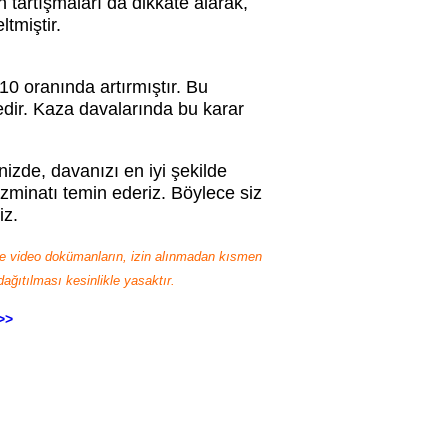
en tartışmaları da dikkate alarak,
tmiştir.
0 oranında artırmıştır. Bu
dir. Kaza davalarında bu karar
izde, davanızı en iyi şekilde
azminatı temin ederiz. Böylece siz
iz.
 ve video dokümanların, izin alınmadan kısmen
ğıtılması kesinlikle yasaktır.
>>