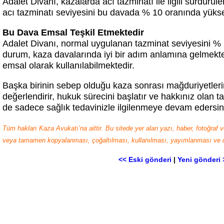
Adalet Divanı, kazalarda acı tazminatı ile ilgili sürdürül
acı tazminatı seviyesini bu davada % 10 oranında yüksel
Bu Dava Emsal Teşkil Etmektedir
Adalet Divanı, normal uygulanan tazminat seviyesini % 1
durum, kaza davalarında iyi bir adım anlamına gelmekte
emsal olarak kullanılabilmektedir.
Başka birinin sebep olduğu kaza sonrası mağduriyetlerin
değerlendirir, hukuk sürecini başlatır ve hakkınız olan t
de sadece sağlık tedavinizle ilgilenmeye devam edersin
Tüm hakları Kaza Avukatı’na aittir. Bu sitede yer alan yazı, haber, fotoğraf
veya tamamen kopyalanması, çoğaltılması, kullanılması, yayımlanması ve da
<< Eski gönderi
|
Yeni gönderi 