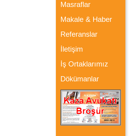
Masraflar
Makale & Haber
Referanslar
İletişim
İş Ortaklarımız
Dökümanlar