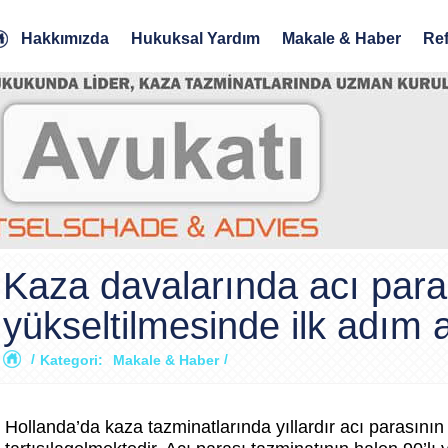
Hakkımızda
Hukuksal Yardım
Makale & Haber
Ref
Kaza davalarında acı para
yükseltilmesinde ilk adım a
/
/
Kategori:
Makale & Haber
Hollanda’da kaza tazminatlarında yıllardır acı parasının