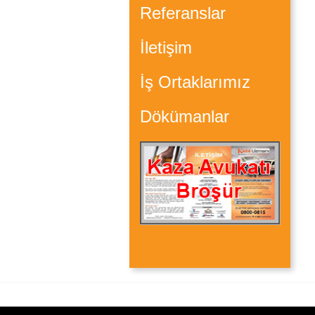
Referanslar
İletişim
İş Ortaklarımız
Dökümanlar